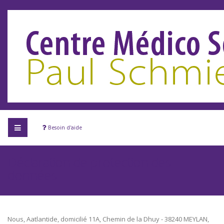
Besoin d'aide
Déclaration de protection des
données
Nous, Aatlantide, domicilié 11A, Chemin de la Dhuy - 38240 MEYLAN,